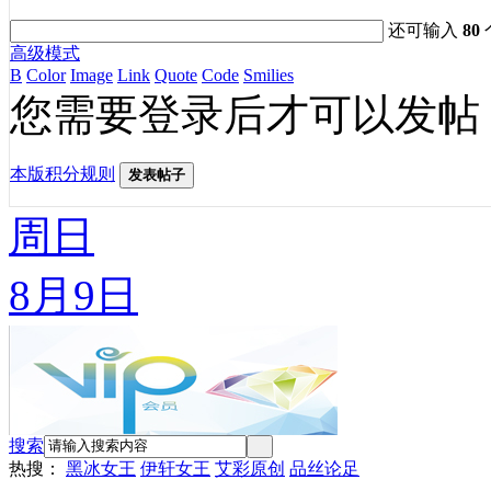
还可输入
80
高级模式
B
Color
Image
Link
Quote
Code
Smilies
您需要登录后才可以发帖
本版积分规则
发表帖子
周日
8月9日
搜索
热搜：
黑冰女王
伊轩女王
艾彩原创
品丝论足