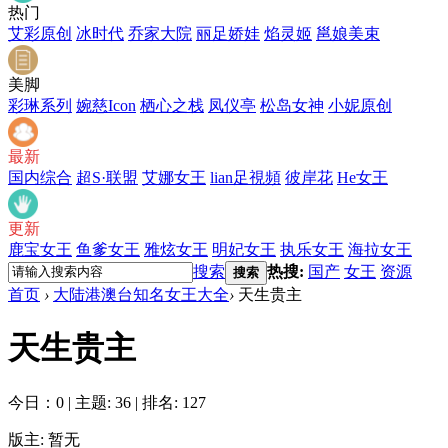
热门
艾彩原创
冰时代
乔家大院
丽足娇娃
焰灵姬
邕娘美束
美脚
彩琳系列
婉慈Icon
栖心之栈
凤仪亭
松岛女神
小妮原创
最新
国内综合
超S·联盟
艾娜女王
lian足視頻
彼岸花
He女王
更新
鹿宝女王
鱼爹女王
雅炫女王
明妃女王
执乐女王
海拉女王
搜索
热搜:
国产
女王
资源
搜索
首页
›
大陆港澳台知名女王大全
›
天生贵主
天生贵主
今日：0
|
主题: 36
|
排名: 127
版主: 暂无