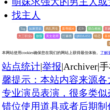
萌妹求强大的男主人或
找主人
Tag
如厕赏奴
捣乱男生
羞辱贱M
迟到
脏白棉袜
苏婉
大三职业s
放假
美女老师
打麻将
QRDA-051
暗恋
喜
本网站使用cookies确保您在我们的网站上获得最佳体验。
了解
站点统计
|
举报
|
Archiver
|
手
馨提示：本站内容来源各
专业演员表演，很多类似
错位使用道具或者后期制