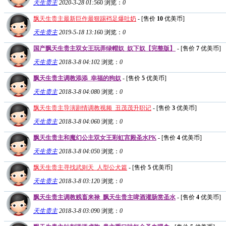
天生贵主
2020-3-28 01:56
0
浏览：
0
飘天生贵主最新巨作最狠踢裆足爆吐奶
- [售价
10
优美币]
天生贵主
2019-5-18 13:16
0
浏览：
0
国产飘天生贵主双女王玩弄绿帽奴_奴下奴【完整版】
- [售价
7
优美币]
天生贵主
2018-3-8 04:10
2
浏览：
0
飘天生贵主调教添添_幸福的狗奴
- [售价
5
优美币]
天生贵主
2018-3-8 04:08
0
浏览：
0
飘天生贵主导演剧情调教视频_丑茂茂升职记
- [售价
3
优美币]
天生贵主
2018-3-8 04:06
0
浏览：
0
飘天生贵主和魔幻公主双女王彩虹宫殿圣水PK
- [售价
4
优美币]
天生贵主
2018-3-8 04:05
0
浏览：
0
飘天生贵主寻找武则天_人型公犬篇
- [售价
5
优美币]
天生贵主
2018-3-8 03:12
0
浏览：
0
飘天生贵主调教贱畜来禄_飘天生贵主啤酒灌肠赏圣水
- [售价
4
优美币]
天生贵主
2018-3-8 03:09
0
浏览：
0