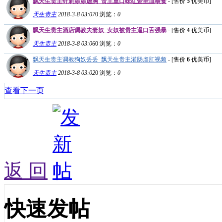
飘天生贵主针刺添添虐胸_贵主重口味红金圣血喂食
- [售价
5
优美币]
天生贵主
2018-3-8 03:07
0
浏览：
0
飘天生贵主酒店调教夫妻奴_女奴被贵主逼口舌强暴
- [售价
4
优美币]
天生贵主
2018-3-8 03:06
0
浏览：
0
飘天生贵主调教狗奴丢丢_飘天生贵主灌肠虐肛视频
- [售价
6
优美币]
天生贵主
2018-3-8 03:02
0
浏览：
0
查看下一页
返 回
快速发帖