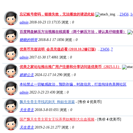
忘记账号密码，链接失效，无法播放的请进此贴
...
2
3
4
5
6
..
1
admin
2018-10-23 13:17
135
浏览：
0
百度网盘解压方法视频在线观看（两个解压方法，请认真仔细查看）
晓晓的明哥
2018-8-1 17:18
36
浏览：
0
优美币充值说明_会员充值必看 (2018.10.2修订版)
...
2
3
4
5
6
..
7
admin
2017-11-30 17:40
61
浏览：
0
优美之家论坛推出推广用户注册和分享访问送优美币（2025.1.1）
娇娇公主
2024-12-17 14:29
0
浏览：
0
本站禁止一切敏感政治，预防诈骗，时政信息，打造纯绿色美脚社区
admin
2022-3-23 23:43
0
浏览：
0
飘天生贵主寻找武则天_狗奴生涯篇
- [售价
4
优美币]
天生贵主
2018-3-8 03:05
1
浏览：
0
国产飘天生贵主双女王玩弄男奴阉割大出血视频
- [售价
4
优美币]
天生贵主
2019-2-16 21:27
7
浏览：
0