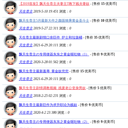
【2019首发】飘天生贵主夫妻主T教下贱夫妻奴
- [售价
15
优美币]
天生贵主
2019-5-10 19:45
1
浏览：
0
飘天生贵主5月最新大作之颜面骑乘黄金圣斗士
- [售价
10
优美币]
天生贵主
2019-5-27 22:31
1
浏览：
0
天生贵主最新剧情口舍巨作_护士和垃圾桶
- [售价
35
优美币]
天生贵主
2021-6-29 20:11
1
浏览：
0
飘天生贵主の专用便器东东之黄金呕吐物（1）
- [售价
9
优美币]
天生贵主
2020-3-28 01:56
2
浏览：
0
飘天生贵主最新羞辱_黄金奴兜兜
- [售价
15
优美币]
天生贵主
2021-6-29 20:11
1
浏览：
0
飘天生贵主剧情调教视频_残废老公变身男奴
- [售价
5
优美币]
天生贵主
2018-2-25 02:23
1
浏览：
0
飘天生贵主最新巨作为求升职论为贱奴
- [售价
9
优美币]
天生贵主
2020-4-2 23:38
0
浏览：
0
飘天生贵主の专用便器东东之黄金呕吐物（2）
- [售价
9
优美币]