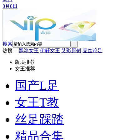
8月8日
搜索
热搜：
黑冰女王
伊轩女王
艾彩原创
品丝论足
版块推荐
女王推荐
国产L足
女王T教
丝足踩踏
精品合集