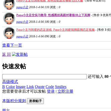
Papa小主足控调教视频_黑色短裙露出倆條雪白大腿
- [售价
4
优美币]
papa小主
2018-1-4 04:11
0
浏览：
0
Papa小主足交实习教导_性感黑丝高跟对著假JB上下其脚
- [售价
3
优美币
papa小主
2018-1-4 04:10
0
浏览：
0
Papa小主与闺蜜的恋足游戏_Papa小主闺蜜闻脚舔脚恋足视频
- [售价
3
优
papa小主
2018-1-4 04:09
0
浏览：
0
查看下一页
返 回
快速发帖
还可输入
80
高级模式
B
Color
Image
Link
Quote
Code
Smilies
您需要登录后才可以发帖
登录
|
立即注册
本版积分规则
发表帖子
周六