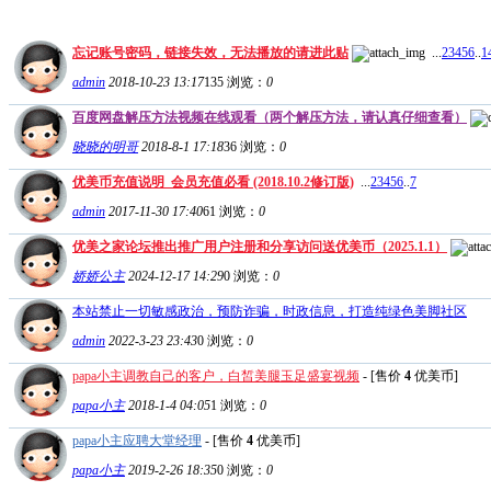
忘记账号密码，链接失效，无法播放的请进此贴
...
2
3
4
5
6
..
1
admin
2018-10-23 13:17
135
浏览：
0
百度网盘解压方法视频在线观看（两个解压方法，请认真仔细查看）
晓晓的明哥
2018-8-1 17:18
36
浏览：
0
优美币充值说明_会员充值必看 (2018.10.2修订版)
...
2
3
4
5
6
..
7
admin
2017-11-30 17:40
61
浏览：
0
优美之家论坛推出推广用户注册和分享访问送优美币（2025.1.1）
娇娇公主
2024-12-17 14:29
0
浏览：
0
本站禁止一切敏感政治，预防诈骗，时政信息，打造纯绿色美脚社区
admin
2022-3-23 23:43
0
浏览：
0
papa小主调教自己的客户，白皙美腿玉足盛宴视频
- [售价
4
优美币]
papa小主
2018-1-4 04:05
1
浏览：
0
papa小主应聘大堂经理
- [售价
4
优美币]
papa小主
2019-2-26 18:35
0
浏览：
0