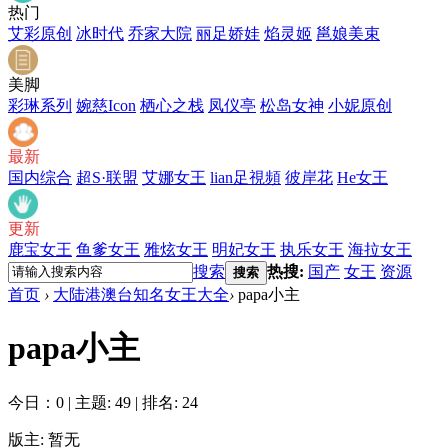
热门
艾彩原创
冰时代
乔家大院
丽足娇娃
焰灵姬
邕娘美束
美脚
彩琳系列
婉慈Icon
栖心之栈
凤仪亭
松岛女神
小妮原创
最新
国内综合
超S·联盟
艾娜女王
lian足視頻
彼岸花
He女王
更新
鹿宝女王
鱼爹女王
雅炫女王
明妃女王
执乐女王
海拉女王
搜索
热搜:
国产
女王
资源
搜索
首页
›
大陆港澳台知名女王大全
›
papa小主
papa小主
今日：0
|
主题: 49
|
排名: 24
版主: 暂无