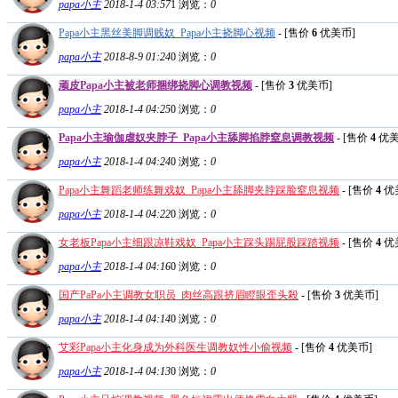
papa小主
2018-1-4 03:57
1
浏览：
0
Papa小主黑丝美脚调贱奴_Papa小主挠脚心视频
- [售价
6
优美币]
papa小主
2018-8-9 01:24
0
浏览：
0
顽皮Papa小主被老师捆绑挠脚心调教视频
- [售价
3
优美币]
papa小主
2018-1-4 04:25
0
浏览：
0
Papa小主瑜伽虐奴夹脖子_Papa小主舔脚掐脖窒息调教视频
- [售价
4
优美
papa小主
2018-1-4 04:24
0
浏览：
0
Papa小主舞蹈老师练舞戏奴_Papa小主舔脚夹脖踩脸窒息视频
- [售价
4
优
papa小主
2018-1-4 04:22
0
浏览：
0
女老板Papa小主细跟凉鞋戏奴_Papa小主踩头踢屁股踩踏视频
- [售价
4
优
papa小主
2018-1-4 04:16
0
浏览：
0
国产PaPa小主调教女职员_肉丝高跟挤眉瞪眼歪头殺
- [售价
3
优美币]
papa小主
2018-1-4 04:14
0
浏览：
0
艾彩Papa小主化身成为外科医生调教奴性小偷视频
- [售价
4
优美币]
papa小主
2018-1-4 04:13
0
浏览：
0