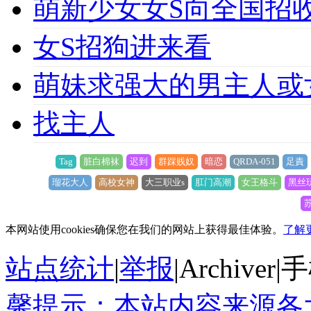
萌新少女女S向全国招收
女S招狗进来看
萌妹求强大的男主人或
找主人
Tag
脏白棉袜
迟到
群踩贱奴
暗恋
QRDA-051
足責
瑠花大人
高校女神
大三职业s
肛门高潮
女王格斗
黑丝
本网站使用cookies确保您在我们的网站上获得最佳体验。
了解
站点统计
|
举报
|
Archiver
|
手
馨提示：本站内容来源各