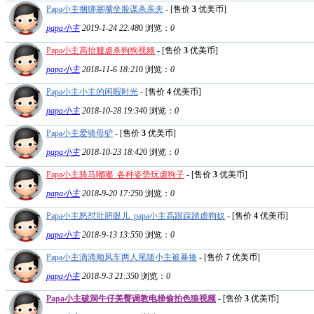
Papa小主捆绑塞嘴坐脸谋杀亲夫
- [售价
3
优美币]
papa小主
2019-1-24 22:48
0
浏览：
0
Papa小主高抬腿虐杀狗狗视频
- [售价
3
优美币]
papa小主
2018-11-6 18:21
0
浏览：
0
Papa小主小主的闲暇时光
- [售价
4
优美币]
papa小主
2018-10-28 19:34
0
浏览：
0
Papa小主爱骑母驴
- [售价
3
优美币]
papa小主
2018-10-23 18:42
0
浏览：
0
Papa小主骑马嘟嘟_各种姿势玩虐狗子
- [售价
3
优美币]
papa小主
2018-9-20 17:25
0
浏览：
0
Papa小主怒怼肚脐眼儿_papa小主高跟踩踏虐狗奴
- [售价
4
优美币]
papa小主
2018-9-13 13:55
0
浏览：
0
Papa小主滴滴顺风车两人尾随小主被暴揍
- [售价
7
优美币]
papa小主
2018-9-3 21:35
0
浏览：
0
Papa小主破洞牛仔美臀调教电梯偷拍色狼视频
- [售价
3
优美币]